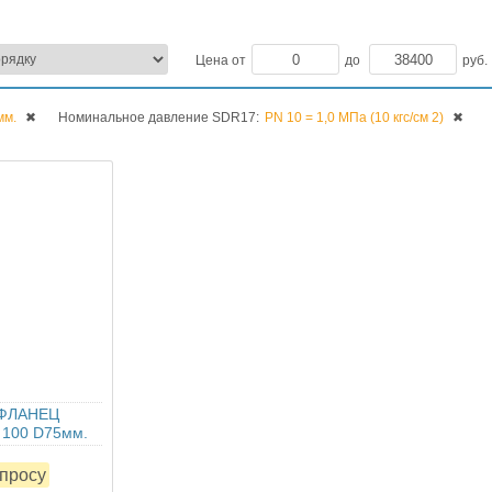
Цена от
до
руб.
мм.
✖
Номинальное давление SDR17:
PN 10 = 1,0 МПа (10 кгс/см 2)
✖
 ФЛАНЕЦ
100 D75мм.
апросу