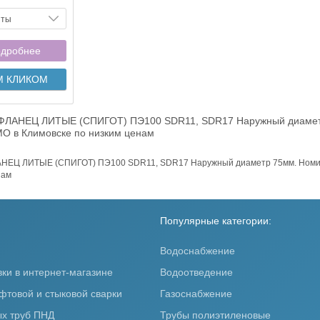
нты
дробнее
М КЛИКОМ
ФЛАНЕЦ ЛИТЫЕ (СПИГОТ) ПЭ100 SDR11, SDR17 Наружный диаметр 
 МО в Климовске по низким ценам
ЕЦ ЛИТЫЕ (СПИГОТ) ПЭ100 SDR11, SDR17 Наружный диаметр 75мм. Номиналь
нам
Популярные категории:
Водоснабжение
вки в интернет-магазине
Водоотведение
фтовой и стыковой сварки
Газоснабжение
х труб ПНД
Трубы полиэтиленовые