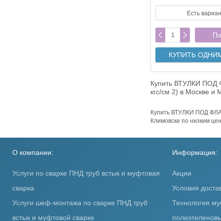
Есть вариа
По
КУПИТЬ ОДНИ
Купить ВТУЛКИ ПОД 
кгс/см 2) в Москве и
Купить ВТУЛКИ ПОД ФЛАН
Климовске по низким це
О компании:
Информация:
Услуги по сварке ПНД труб встык и муфтовая
Акции
сварка
Условия доста
Услуги шеф-монтажа по сварке ПНД труб
Технология му
встык и муфтовой сварке
полиэтиленовы