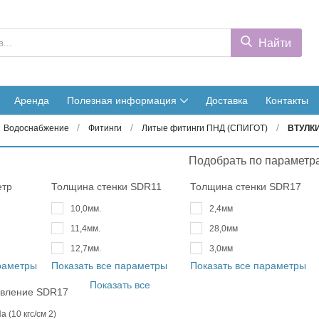
Найти
Аренда
Полезная информация
Доставка
Контакты
/
/
/
Водоснабжение
Фитинги
Литые фитинги ПНД (СПИГОТ)
ВТУЛКИ
Подобрать по параметр
етр
Толщина стенки SDR11
Толщина стенки SDR17
10,0мм.
2,4мм
11,4мм.
28,0мм
12,7мм.
3,0мм
араметры
Показать все параметры
Показать все параметры
Показать все
авление SDR17
а (10 кгс/см 2)