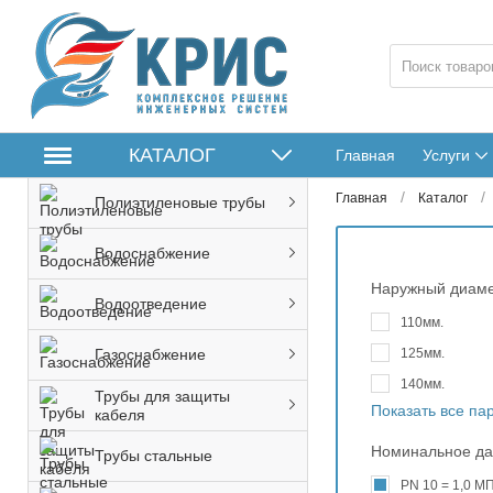
КАТАЛОГ
Главная
Услуги
/
/
Главная
Каталог
Полиэтиленовые трубы
Водоснабжение
Наружный диам
Водоотведение
110мм.
125мм.
Газоснабжение
140мм.
Трубы для защиты
Показать все п
кабеля
Номинальное д
Трубы стальные
PN 10 = 1,0 МП