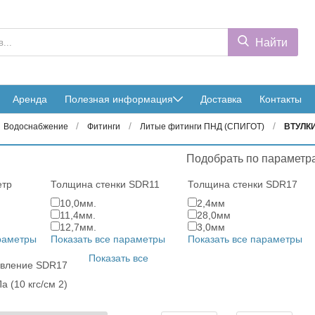
Найти
Аренда
Полезная информация
Доставка
Контакты
/
/
/
Водоснабжение
Фитинги
Литые фитинги ПНД (СПИГОТ)
ВТУЛКИ
Подобрать по параметр
етр
Толщина стенки SDR11
Толщина стенки SDR17
10,0мм.
2,4мм
11,4мм.
28,0мм
12,7мм.
3,0мм
араметры
Показать все параметры
Показать все параметры
Показать все
авление SDR17
а (10 кгс/см 2)