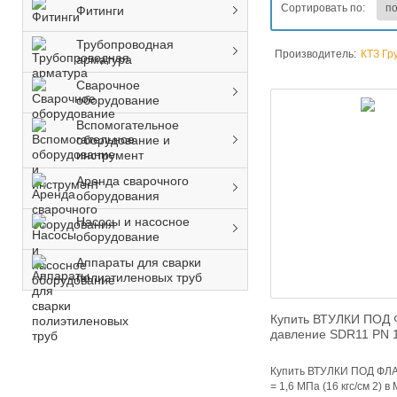
Сортировать по:
Фитинги
Трубопроводная
Производитель:
КТЗ Гр
арматура
Сварочное
оборудование
Вспомогательное
оборудование и
инструмент
Аренда сварочного
оборудования
Насосы и насосное
оборудование
Аппараты для сварки
полиэтиленовых труб
Купить ВТУЛКИ ПОД 
давление SDR11 PN 16
Купить ВТУЛКИ ПОД ФЛА
= 1,6 МПа (16 кгс/см 2) 