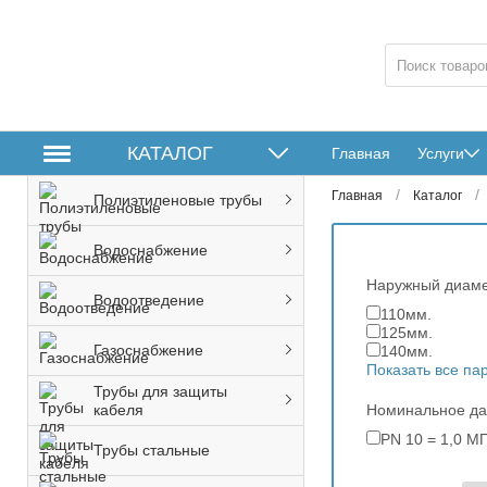
КАТАЛОГ
Главная
Услуги
/
/
Главная
Каталог
Полиэтиленовые трубы
Водоснабжение
Наружный диам
Водоотведение
110мм.
125мм.
Газоснабжение
140мм.
Показать все п
Трубы для защиты
кабеля
Номинальное д
PN 10 = 1,0 МП
Трубы стальные