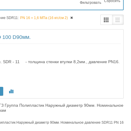
Cбросить
ние SDR11:
PN 16 = 1,6 МПа (16 кгс/см 2)
✖
100 D90мм.
DR - 11 - толщина стенки втулки 8,2мм., давление PN16.
М
З Группа Полипластик Наружный диаметр 90мм. Номинальное
нам
пластик Наружный диаметр 90мм. Номинальное давление SDR11 PN 16