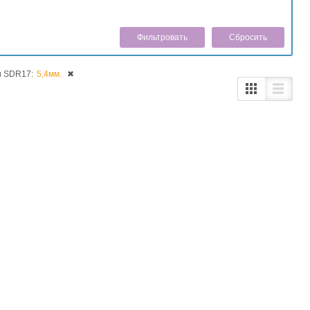
Cбросить
и SDR17:
5,4мм.
✖