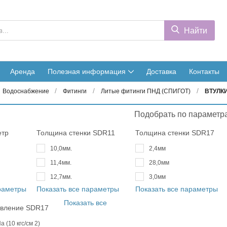
Найти
Аренда
Полезная информация
Доставка
Контакты
/
/
/
Водоснабжение
Фитинги
Литые фитинги ПНД (СПИГОТ)
ВТУЛКИ
Подобрать по параметр
етр
Толщина стенки SDR11
Толщина стенки SDR17
10,0мм.
2,4мм
11,4мм.
28,0мм
12,7мм.
3,0мм
араметры
Показать все параметры
Показать все параметры
Показать все
авление SDR17
а (10 кгс/см 2)