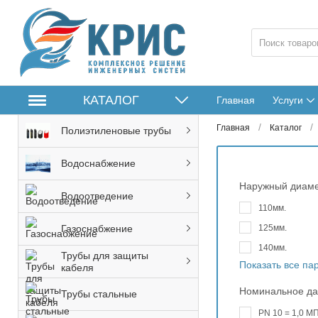
КАТАЛОГ
Главная
Услуги
/
/
Главная
Каталог
Полиэтиленовые трубы
Водоснабжение
Наружный диам
Водоотведение
110мм.
125мм.
Газоснабжение
140мм.
Трубы для защиты
Показать все п
кабеля
Номинальное д
Трубы стальные
PN 10 = 1,0 МП