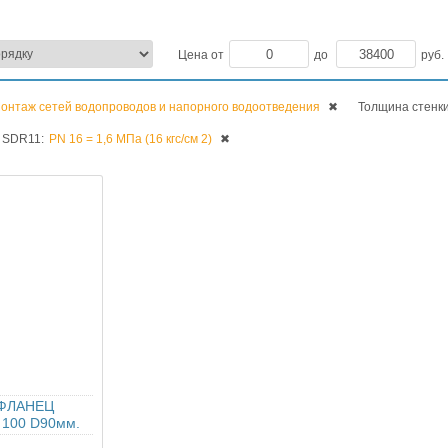
Цена от
до
руб.
онтаж сетей водопроводов и напорного водоотведения
✖
Толщина стенк
 SDR11:
PN 16 = 1,6 МПа (16 кгс/см 2)
✖
 ФЛАНЕЦ
100 D90мм.