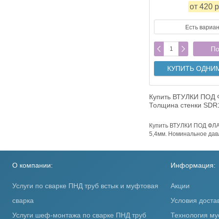
от 420 р
Есть вариа
По
КУПИТЬ ОДНИ
Купить ВТУЛКИ ПОД 
Толщина стенки SDR1
Купить ВТУЛКИ ПОД ФЛА
5,4мм. Номинальное давл
О компании:
Информация:
Услуги по сварке ПНД труб встык и муфтовая
Акции
сварка
Условия доста
Услуги шеф-монтажа по сварке ПНД труб
Технология му