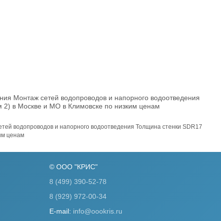
я Монтаж сетей водопроводов и напорного водоотведения
 2) в Москве и МО в Климовске по низким ценам
ей водопроводов и напорного водоотведения Толщина стенки SDR17
ким ценам
© ООО "КРИС"
8 (499) 390-52-78
8 (929) 972-00-34
E-mail:
info@oookris.ru