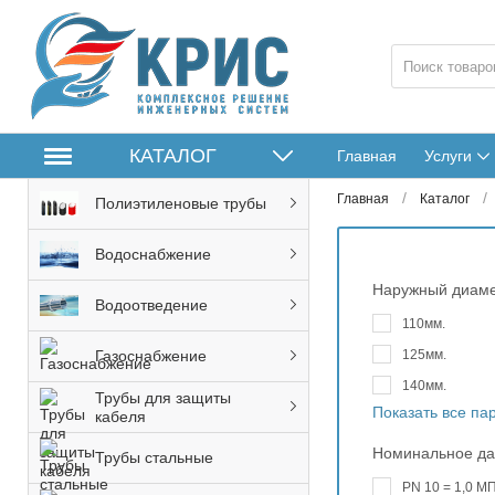
КАТАЛОГ
Главная
Услуги
/
/
Главная
Каталог
Полиэтиленовые трубы
Водоснабжение
Наружный диам
Водоотведение
110мм.
125мм.
Газоснабжение
140мм.
Трубы для защиты
Показать все п
кабеля
Номинальное д
Трубы стальные
PN 10 = 1,0 МП