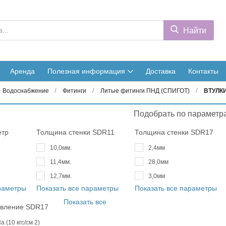
Найти
Аренда
Полезная информация
Доставка
Контакты
/
/
/
Водоснабжение
Фитинги
Литые фитинги ПНД (СПИГОТ)
ВТУЛКИ
Подобрать по параметр
етр
Толщина стенки SDR11
Толщина стенки SDR17
10,0мм.
2,4мм
11,4мм.
28,0мм
12,7мм.
3,0мм
араметры
Показать все параметры
Показать все параметры
Показать все
авление SDR17
а (10 кгс/см 2)