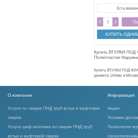
Есть вариа
По
КУПИТЬ ОДНИ
Купить ВТУЛКИ ПОД 
Полипластик Наружны
Купить ВТУЛКИ ПОД ФЛА
диаметр 160мм. в Москве
О компании:
Информация:
Услуги по сварке ПНД труб встык и муфтовая
Акции
сварка
Условия доста
Услуги шеф-монтажа по сварке ПНД труб
Технология му
встык и муфтовой сварке
полиэтиленовы