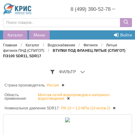
8 (499) 390-52-78
Каталог
Меню
Войти
/
/
/
/
Главная
Каталог
Водоснабжение
Фитинги
Литые
/
фитинги ПНД (СПИГОТ)
ВТУЛКИ ПОД ФЛАНЕЦ ЛИТЫЕ (СПИГОТ)
ПЭ100 SDR11, SDR17
ФИЛЬТР
Страна производитель:
Россия
✖
Область
Монтаж сетей водопроводов и напорного
применения:
водоотведения
✖
Номинальное давление SDR17:
PN 10 = 1,0 МПа (10 кгс/см 2)
✖