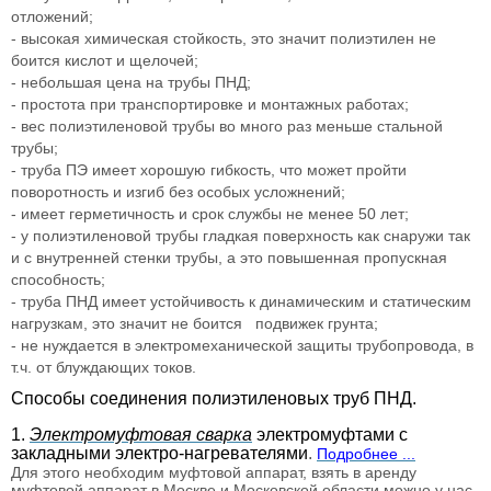
отложений;
- высокая химическая стойкость, это значит полиэтилен не
боится кислот и щелочей;
- небольшая цена на трубы ПНД;
- простота при транспортировке и монтажных работах;
- вес полиэтиленовой трубы во много раз меньше стальной
трубы;
- труба ПЭ имеет хорошую гибкость, что может пройти
поворотность и изгиб без особых усложнений;
- имеет герметичность и срок службы не менее 50 лет;
- у полиэтиленовой трубы гладкая поверхность как снаружи так
и с внутренней стенки трубы, а это повышенная пропускная
способность;
- труба ПНД имеет устойчивость к динамическим и статическим
нагрузкам, это значит не боится подвижек грунта;
- не нуждается в электромеханической защиты трубопровода, в
т.ч. от блуждающих токов.
Способы соединения полиэтиленовых труб ПНД.
1.
Электромуфтовая сварка
электромуфтами с
закладными электро-нагревателями
.
Подробнее ...
Для этого необходим муфтовой аппарат, взять в аренду
муфтовой аппарат в Москве и Московской области можно у нас